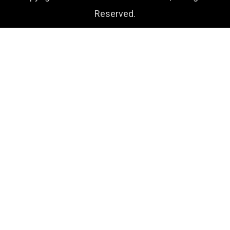
Reserved.