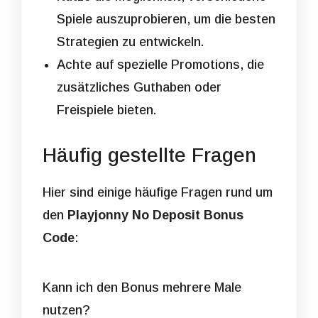
Spiele auszuprobieren, um die besten
Strategien zu entwickeln.
Achte auf spezielle Promotions, die
zusätzliches Guthaben oder
Freispiele bieten.
Häufig gestellte Fragen
Hier sind einige häufige Fragen rund um
den
Playjonny No Deposit Bonus
Code
:
Kann ich den Bonus mehrere Male
nutzen?