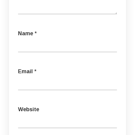
Name
*
Email
*
Website