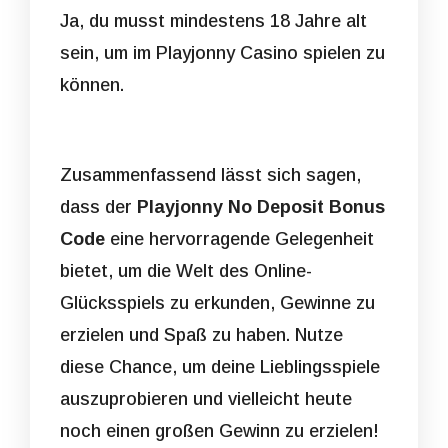
Ja, du musst mindestens 18 Jahre alt
sein, um im Playjonny Casino spielen zu
können.
Zusammenfassend lässt sich sagen,
dass der
Playjonny No Deposit Bonus
Code
eine hervorragende Gelegenheit
bietet, um die Welt des Online-
Glücksspiels zu erkunden, Gewinne zu
erzielen und Spaß zu haben. Nutze
diese Chance, um deine Lieblingsspiele
auszuprobieren und vielleicht heute
noch einen großen Gewinn zu erzielen!