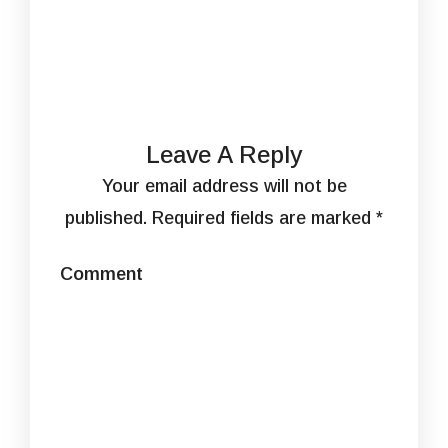
Leave A Reply
Your email address will not be
published.
Required fields are marked
*
Comment