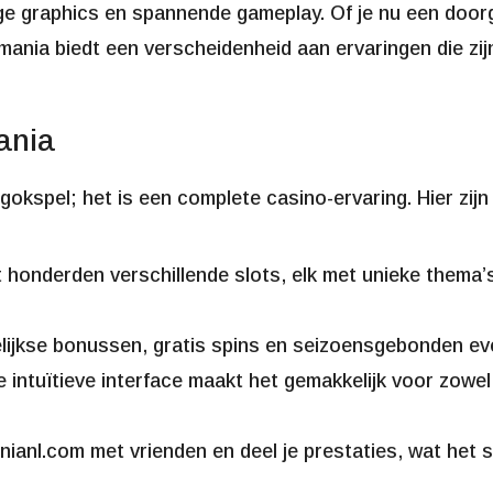
ge graphics en spannende gameplay. Of je nu een door
omania biedt een verscheidenheid aan ervaringen die z
ania
gokspel; het is een complete casino-ervaring. Hier zij
honderden verschillende slots, elk met unieke thema’s 
ijkse bonussen, gratis spins en seizoensgebonden ev
 intuïtieve interface maakt het gemakkelijk voor zowel
nianl.com
met vrienden en deel je prestaties, wat het 