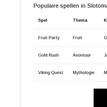
Populaire spellen in Slotom
Spel
Thema
K
Fruit Party
Fruit
G
Gold Rush
Avontuur
J
Viking Quest
Mythologie
M