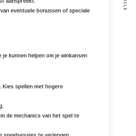
st aanspreekt.
t van eventuele bonussen of speciale
ie je kunnen helpen om je winkansen
. Kies spellen met hogere
g.
 om de mechanics van het spel te
 speelsessies te verlengen.