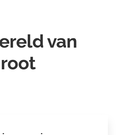
tact
BOOK NOW
ereld van
root