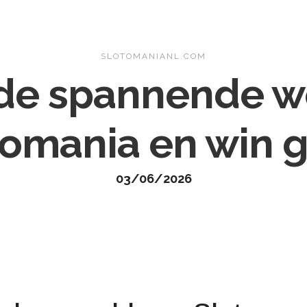
Home
About
Gallery
Con
SLOTOMANIANL.COM
de spannende w
tomania en win g
03/06/2026