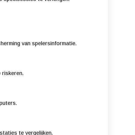
cherming van spelersinformatie.
 riskeren.
puters.
taties te vergelijken.