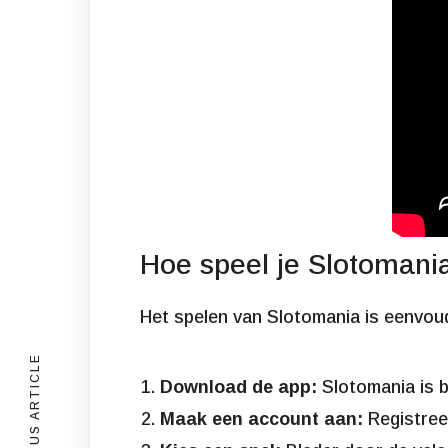
Hoe speel je Slotomani
Het spelen van Slotomania is eenvoud
PREVIOUS ARTICLE
Download de app:
Slotomania is b
Maak een account aan:
Registreer