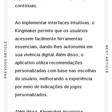
contínuas.
Ao implementar interfaces intuitivas, o
Kingmaker permite que os usuários
acessem facilmente ferramentas
PREVIOUS ARTICLE
essenciais, dando-lhes autonomia em
NEXT ARTICLE
sua vivência digital. Além disso, o
aplicativo utiliza recomendações
personalizadas com base nas escolhas
do usuário, melhorando a experiência
por meio de indicações de jogos
personalizados.
Além disso, Kingmaker incorpora