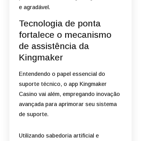
e agradável.
Tecnologia de ponta
fortalece o mecanismo
de assistência da
Kingmaker
Entendendo o papel essencial do
suporte técnico, o app Kingmaker
Casino vai além, empregando inovação
avançada para aprimorar seu sistema
de suporte.
Utilizando sabedoria artificial e