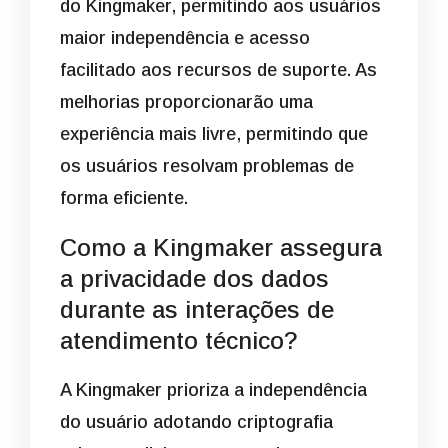
do Kingmaker, permitindo aos usuários
maior independência e acesso
facilitado aos recursos de suporte. As
melhorias proporcionarão uma
experiência mais livre, permitindo que
os usuários resolvam problemas de
forma eficiente.
Como a Kingmaker assegura
a privacidade dos dados
durante as interações de
atendimento técnico?
A Kingmaker prioriza a independência
do usuário adotando criptografia