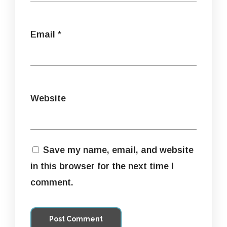
Email
*
Website
Save my name, email, and website
in this browser for the next time I
comment.