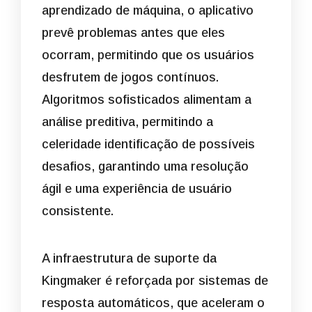
aprendizado de máquina, o aplicativo
prevê problemas antes que eles
ocorram, permitindo que os usuários
desfrutem de jogos contínuos.
Algoritmos sofisticados alimentam a
análise preditiva, permitindo a
celeridade identificação de possíveis
desafios, garantindo uma resolução
ágil e uma experiência de usuário
consistente.
A infraestrutura de suporte da
Kingmaker é reforçada por sistemas de
resposta automáticos, que aceleram o