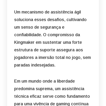
Um mecanismo de assistência ágil
soluciona esses desafios, cultivando
um senso de segurança e
confiabilidade. O compromisso da
Kingmaker em sustentar uma forte
estrutura de suporte assegura aos
jogadores a imersão total no jogo, sem
paradas indesejadas.
Em um mundo onde a liberdade
predomina suprema, um assistência
técnica eficaz serve como fundamento
para uma vivência de gaming contínua