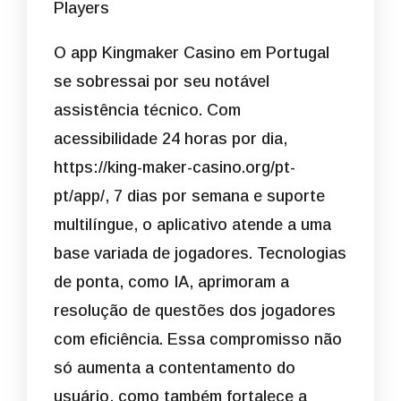
O app Kingmaker Casino em Portugal
se sobressai por seu notável
assistência técnico. Com
acessibilidade 24 horas por dia,
https://king-maker-casino.org/pt-
pt/app/
, 7 dias por semana e suporte
multilíngue, o aplicativo atende a uma
base variada de jogadores. Tecnologias
de ponta, como IA, aprimoram a
resolução de questões dos jogadores
com eficiência. Essa compromisso não
só aumenta a contentamento do
usuário, como também fortalece a