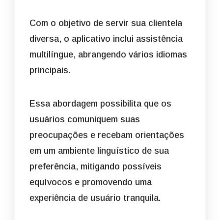
Com o objetivo de servir sua clientela
diversa, o aplicativo inclui assistência
multilíngue, abrangendo vários idiomas
principais.
Essa abordagem possibilita que os
usuários comuniquem suas
preocupações e recebam orientações
em um ambiente linguístico de sua
preferência, mitigando possíveis
equívocos e promovendo uma
experiência de usuário tranquila.