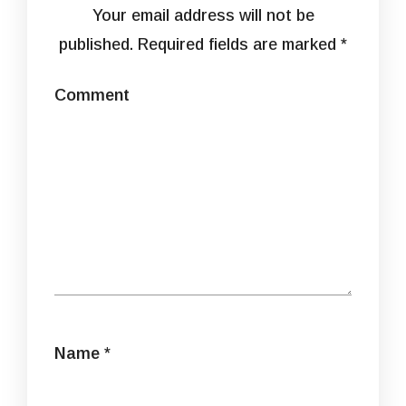
Your email address will not be
published.
Required fields are marked
*
Comment
Name
*