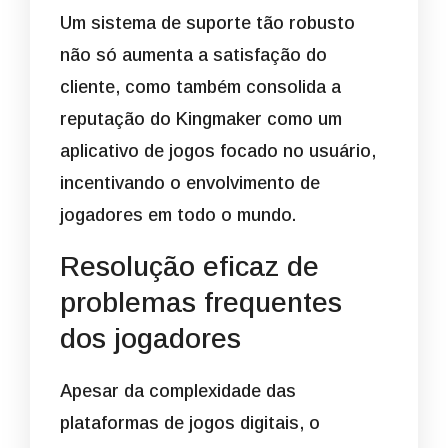
Um sistema de suporte tão robusto
não só aumenta a satisfação do
cliente, como também consolida a
reputação do Kingmaker como um
aplicativo de jogos focado no usuário,
incentivando o envolvimento de
jogadores em todo o mundo.
Resolução eficaz de
problemas frequentes
dos jogadores
Apesar da complexidade das
plataformas de jogos digitais, o